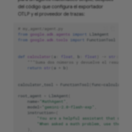
del código que configura el exportador
OTLP y el proveedor de trazas:
# my_agent/agent.py
from
google.adk.agents
import
LlmAgent
from
google.adk.tools
import
FunctionTool
def
calculator
(
a
:
float
,
b
:
float
)
->
str
:
"""Suma dos números y devuelve el resultado
return
str
(
a
+
b
)
calculator_tool
=
FunctionTool
(
func
=
calculator
)
root_agent
=
LlmAgent
(
name
=
"MathAgent"
,
model
=
"gemini-2.0-flash-exp"
,
instruction
=
(
"You are a helpful assistant that can d
"When asked a math problem, use the calc
),