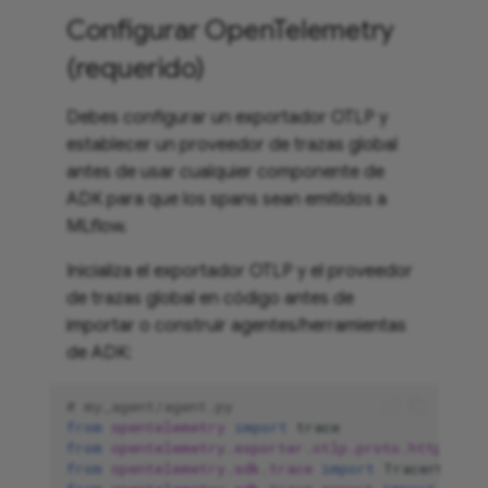
Configurar OpenTelemetry
(requerido)
Debes configurar un exportador OTLP y
establecer un proveedor de trazas global
antes de usar cualquier componente de
ADK para que los spans sean emitidos a
MLflow.
Inicializa el exportador OTLP y el proveedor
de trazas global en código antes de
importar o construir agentes/herramientas
de ADK:
# my_agent/agent.py
from
opentelemetry
import
trace
from
opentelemetry.exporter.otlp.proto.http.trac
from
opentelemetry.sdk.trace
import
TracerProvi