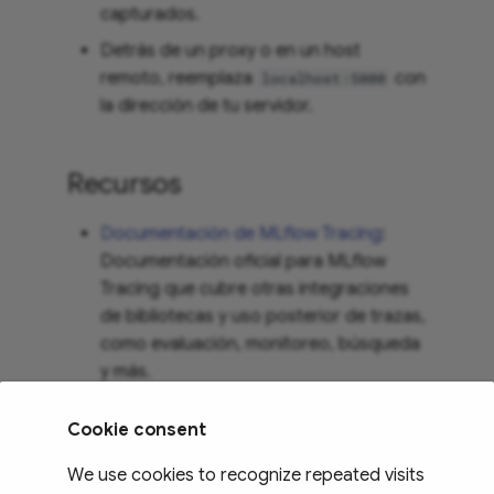
capturados.
Detrás de un proxy o en un host
remoto, reemplaza
con
localhost:5000
la dirección de tu servidor.
Recursos
Documentación de MLflow Tracing
:
Documentación oficial para MLflow
Tracing que cubre otras integraciones
de bibliotecas y uso posterior de trazas,
como evaluación, monitoreo, búsqueda
y más.
OpenTelemetry en MLflow
: Guía
Cookie consent
detallada sobre cómo usar
OpenTelemetry con MLflow.
We use cookies to recognize repeated visits