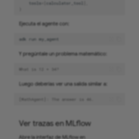
tools
=
[
calculator_tool
],
)
Ejecuta el agente con:
adk
run
Y pregúntale un problema matemático:
What is 12 + 34?
Luego deberías ver una salida similar a:
[MathAgent]: The answer is 46.
Ver trazas en MLflow
Abre la interfaz de MLflow en