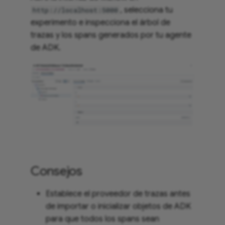
, selecciona tu
http://localhost:5000
experimento e inspecciona el árbol de
trazas y los spans generados por tu agente
de ADK.
Consejos
Establece el proveedor de trazas antes
de importar o inicializar objetos de ADK
para que todos los spans sean